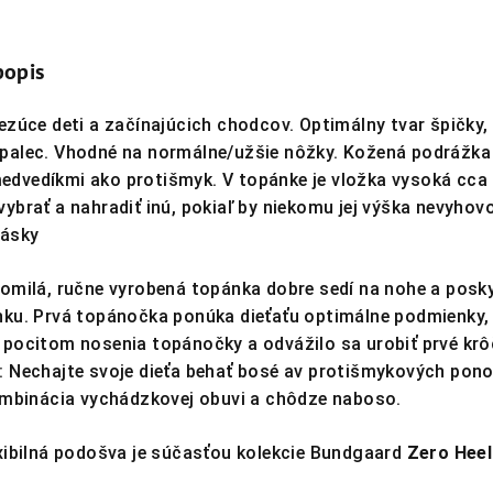
popis
ezúce deti a začínajúcich chodcov. Optimálny tvar špičky,
palec. Vhodné na normálne/užšie nôžky. Kožená podrážk
dvedíkmi ako protišmyk. V topánke je vložka vysoká cca
ybrať a nahradiť inú, pokiaľ by niekomu jej výška nevyhovo
pásky
omilá, ručne vyrobená topánka dobre sedí na nohe a posk
nku. Prvá topánočka ponúka dieťaťu optimálne podmienky,
pocitom nosenia topánočky a odvážilo sa urobiť prvé krô
: Nechajte svoje dieťa behať bosé av protišmykových pon
kombinácia vychádzkovej obuvi a chôdze naboso.
xibilná podošva je súčasťou kolekcie Bundgaard
Zero Heel