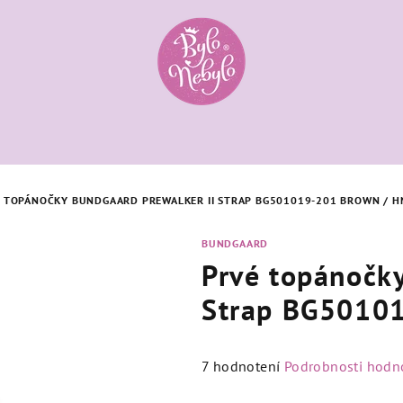
 TOPÁNOČKY BUNDGAARD PREWALKER II STRAP BG501019-201 BROWN / H
BUNDGAARD
Prvé topánočky
Strap BG5010
Priemerné
7 hodnotení
Podrobnosti hodn
hodnotenie