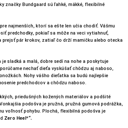
y značky Bundgaard sú ľahké, mäkké, flexibilné
 pre najmenších, ktorí sa ešte len učia chodiť. Vášmu
siť predchodky, pokiaľ sa môže na veci vytiahnuť,
 prejsť pár krokov, zatiaľ čo drží mamičku alebo otecka
je sladká a malá, dobre sedí na nohe a poskytuje
porúčame nechať dieťa vyskúšať chôdzu aj naboso,
onožkách. Nohy vášho dieťatka sa budú najlepšie
e nosenie predchodcov a chôdzu naboso.
kých, priedušných kožených materiálov a podšité
 Vonkajšia podošva je pružná, pružná gumová podrážka,
u voľnosť pohybu. Plochá, flexibilná podošva je
rd
Zero Heel*“.