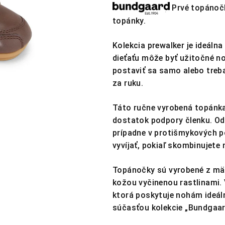
produktu
Prvé topánočk
je
topánky.
4,7
z
Kolekcia prewalker je ideálna
5
dieťaťu môže byť užitočné no
hviezdičiek.
postaviť sa samo alebo treba
za ruku.
Táto ručne vyrobená topánka 
dostatok podpory členku. Od
prípadne v protišmykových p
vyvíjať, pokiaľ skombinujet
Topánočky sú vyrobené z mäk
kožou vyčinenou rastlinami.
ktorá poskytuje nohám ideáln
súčasťou kolekcie „Bundgaa