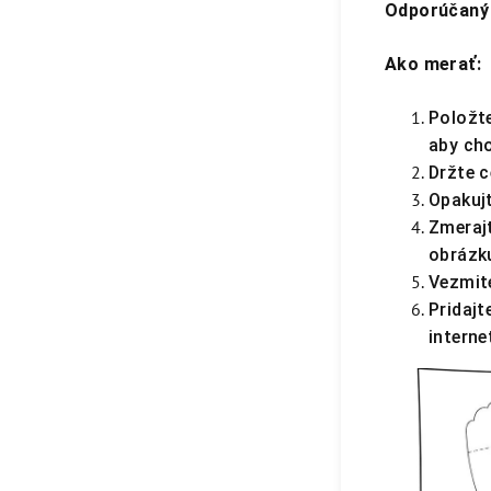
Odporúčaný 
Ako merať:
Položte
aby cho
Držte c
Opakuj
Zmerajt
obrázk
Vezmite
Pridajt
intern