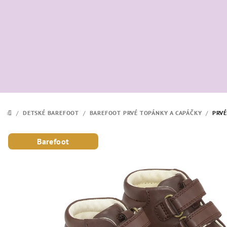
Prejsť
na
obsah
/
DETSKÉ BAREFOOT
/
BAREFOOT PRVÉ TOPÁNKY A CAPÁČKY
/
PRVÉ
DOMOV
Barefoot