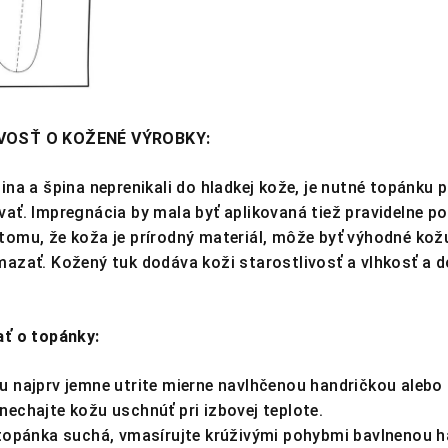
VOSŤ O KOŽENÉ VÝROBKY:
ina a špina neprenikali do hladkej kože, je nutné topánku 
ať. Impregnácia by mala byť aplikovaná tiež pravidelne p
tomu, že koža je prírodný materiál, môže byť výhodné kož
mazať. Kožený tuk dodáva koži starostlivosť a vlhkosť a 
ať o topánky:
 najprv jemne utrite mierne navlhčenou handričkou alebo
echajte kožu uschnúť pri izbovej teplote.
 topánka suchá, vmasírujte krúživými pohybmi bavlnenou 