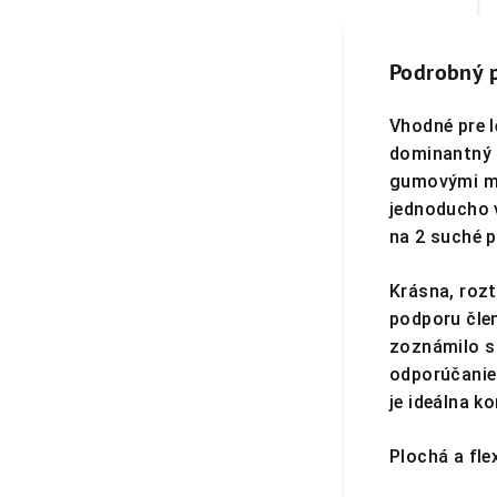
Podrobný 
Vhodné pre l
dominantný 
gumovými me
jednoducho v
na 2 suché 
Krásna, rozt
podporu čle
zoznámilo s 
odporúčanie
je ideálna 
Plochá a fle