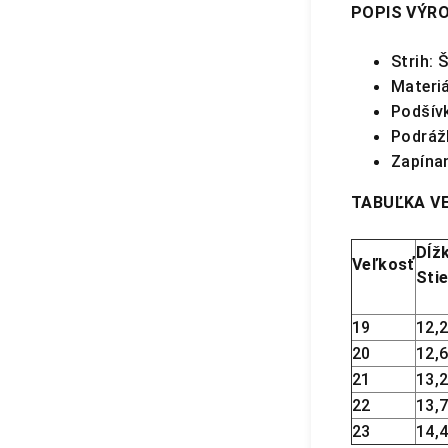
POPIS VÝRO
Strih: 
Materiá
Podšívk
Podráž
Zapínan
TABUĽKA VE
Dĺž
Veľkosť
Stie
19
12,
20
12,
21
13,
22
13,
23
14,