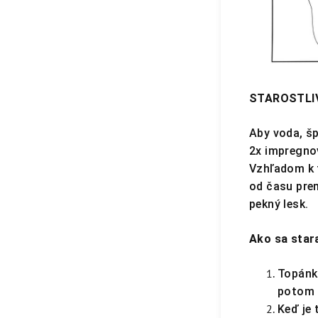
STAROSTLI
Aby voda, šp
2x impregnov
Vzhľadom k 
od času pre
pekný lesk.
Ako sa star
Topánku
potom n
Keď je