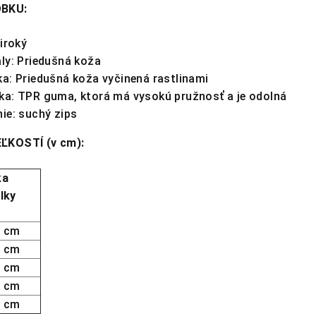
BKU:
Široký
ly: Priedušná koža
a: Priedušná koža vyčinená rastlinami
ka: TPR guma, ktorá má vysokú pružnosť a je odolná
ie: suchý zips
ĽKOSTÍ (v cm):
ka
lky
2 cm
6 cm
2 cm
7 cm
4 cm