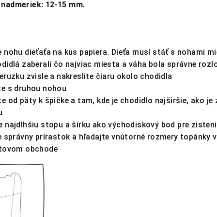
nadmeriek: 12-15 mm.
 nohu dieťaťa na kus papiera. Dieťa musí stáť s nohami mi
didlá zaberali čo najviac miesta a váha bola správne rozl
eruzku zvisle a nakreslite čiaru okolo chodidla
te s druhou nohou
e od päty k špičke a tam, kde je chodidlo najširšie, ako j
u
 najdlhšiu stopu a šírku ako východiskový bod pre zisteni
e správny prírastok a hľadajte vnútorné rozmery topánky
etovom obchode