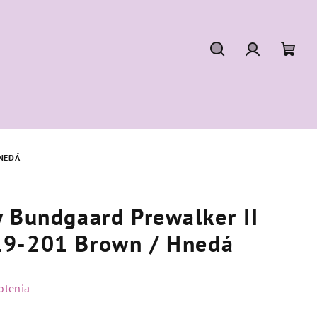
Hľadať
Prihláseni
Nák
koší
NEDÁ
 Bundgaard Prewalker II
19-201 Brown / Hnedá
otenia