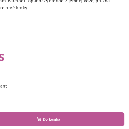
m. Barefoot topánočky Froddo z jemnej kože, pružná
e prvé kroky.
s
iant
Do košíka