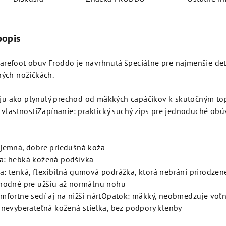
popis
refoot obuv Froddo je navrhnutá špeciálne pre najmenšie deti
ných nožičkách.
u ako plynulý prechod od mäkkých capáčikov k skutočným to
a vlastnostiZapínanie: praktický suchý zips pre jednoduché obú
 jemná, dobre priedušná koža
a: hebká kožená podšívka
a: tenká, flexibilná gumová podrážka, ktorá nebráni prirodz
vhodné pre užšiu až normálnu nohu
omfortne sedí aj na nižší nártOpatok: mäkký, neobmedzuje voľ
: nevyberateľná kožená stielka, bez podpory klenby