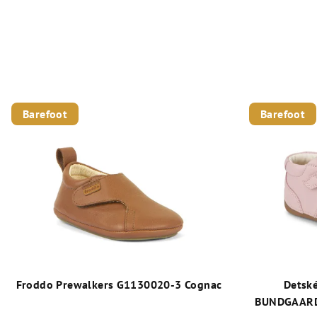
Barefoot
Barefoot
Froddo Prewalkers G1130020-3 Cognac
Detsk
BUNDGAARD 