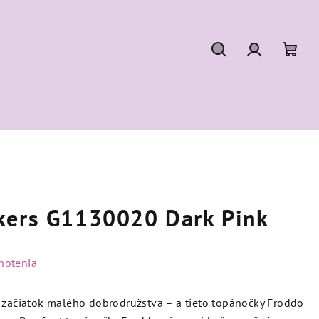
Hľadať
Prihláseni
Nák
koší
kers G1130020 Dark Pink
notenia
e začiatok malého dobrodružstva – a tieto topánočky Froddo