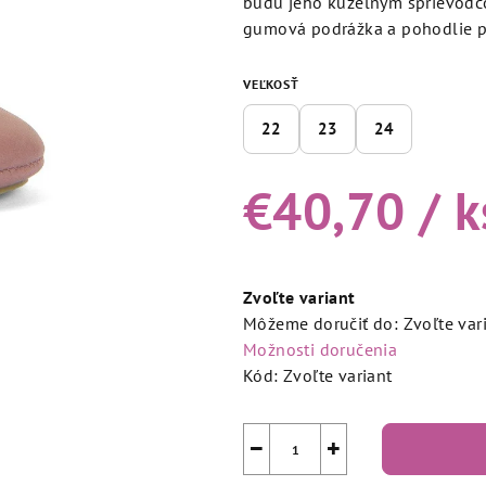
budú jeho kúzelným sprievodco
5,0
gumová podrážka a pohodlie pr
z
5
VEĽKOSŤ
hviezdičiek.
22
23
24
€40,70
/ k
Jednotková
cena:
Zvoľte variant
Môžeme doručiť do:
Zvoľte var
Možnosti doručenia
Kód:
Zvoľte variant
−
+