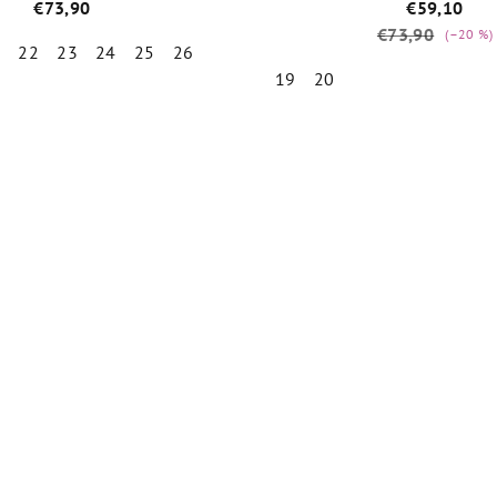
pár ponožiek Emel zdarma
BG101230_316
€73,90
€59,10
€73,90
(–20 %)
1
22
23
24
25
26
19
20
Priemerné
hodnotenie
Priemer
produktu
hodnot
je
produk
5,0
je
z
4,8
5
z
hviezdičiek.
5
hviezdič