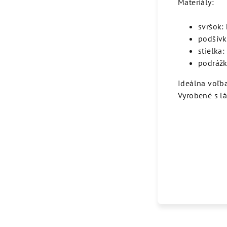
Materiály:
svršok:
podšívk
stielka:
podráž
Ideálna voľba
Vyrobené s lá