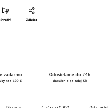
Strážiť
Zdieľať
ie zadarmo
Odosielame do 24h
vky nad 100 €
doručenie po celej SR
Diskusia
Značka
FRODDO
Ostatné in