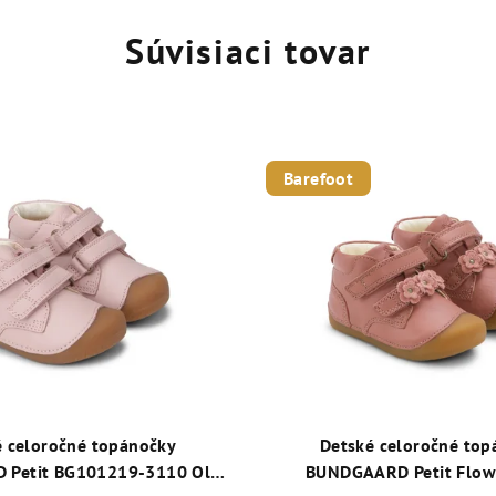
Súvisiaci tovar
Barefoot
é celoročné topánočky
Detské celoročné top
​​Petit BG101219-3110 Old
BUNDGAARD Petit Flow