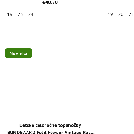
Rose
+ 1 
€40,70
19
23
24
19
20
2
Priemerné
hodnotenie
produktu
je
Novinka
5,0
z
5
hviezdičiek.
Detské celoročné topánočky
BUNDGAARD Petit Flower Vintage Rose