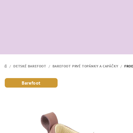
Prejsť
na
obsah
/
DETSKÉ BAREFOOT
/
BAREFOOT PRVÉ TOPÁNKY A CAPÁČKY
/
FRO
DOMOV
Barefoot