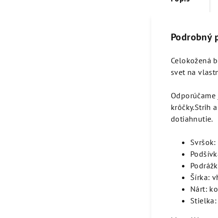
Podrobný 
Celokožená ba
svet na vlast
Odporúčame j
krôčky.Strih 
dotiahnutie.
Svršok:
Podšívk
Podrážk
Šírka: 
Nárt: k
Stielka