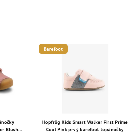
Barefoot
ánočky
Hopfrög Kids Smart Walker First Prime
er Blush
Cool Pink prvý barefoot topánočky