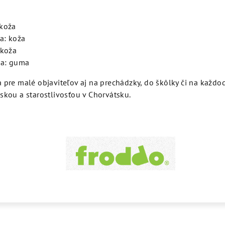
 koža
a: koža
 koža
ka: guma
 pre malé objaviteľov aj na prechádzky, do škôlky či na každo
skou a starostlivosťou v Chorvátsku.