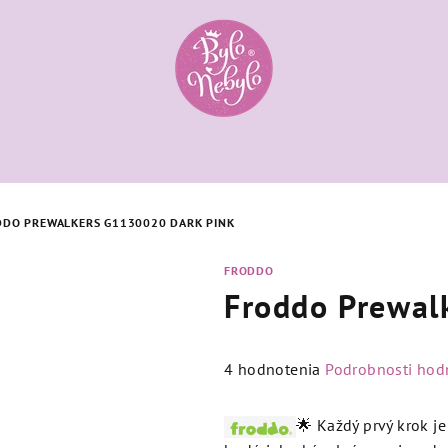
DDO PREWALKERS G1130020 DARK PINK
FRODDO
Froddo Prewal
Priemerné
4 hodnotenia
Podrobnosti hod
hodnotenie
produktu
🌟 Každý prvý krok j
je