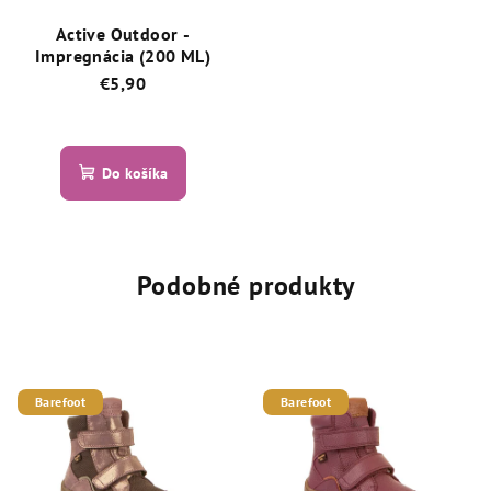
Active Outdoor -
Impregnácia (200 ML)
€5,90
Priemerné
hodnotenie
produktu
Do košíka
je
5,0
z
5
hviezdičiek.
Podobné produkty
Barefoot
Barefoot