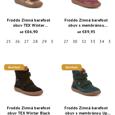
Froddo Zimná barefoot
Froddo Zimná barefoot
obuv TEX Winter
obuv s membránou
Pink/Gold
Fialová
€86,90
€89,95
od
od
25
26
27
28
29
30
31
27
32
30
33
32
34
33
35
34
36
35
Priemerné
Priemerné
hodnotenie
hodnotenie
produktu
produktu
je
je
Barefoot
Barefoot
5,0
5,0
z
z
5
5
hviezdičiek.
hviezdičiek.
Froddo Zimná barefoot
Froddo Zimná barefoot
obuv TEX Winter Black
obuv s membránou Up