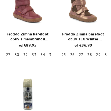
Froddo Zimná barefoot
Froddo Zimná barefoot
obuv s membránou
obuv TEX Winter
Fialová
Pink/Gold
€89,95
€86,90
od
od
27
30
32
33
34
35
25
26
27
28
29
30
Priemerné
Priemerné
hodnotenie
hodnotenie
produktu
produktu
je
je
5,0
5,0
z
z
5
5
hviezdičiek.
hviezdičiek.