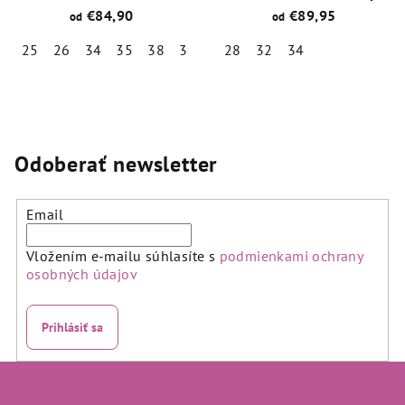
Tex Winter Modrá
€84,90
€89,95
od
od
25
26
34
35
38
39
28
32
34
Priemerné
Priemerné
hodnotenie
hodnotenie
produktu
produktu
je
je
5,0
4,7
Odoberať newsletter
z
z
5
5
hviezdičiek.
hviezdičiek.
Email
Vložením e-mailu súhlasíte s
podmienkami ochrany
osobných údajov
Prihlásiť sa
Z
á