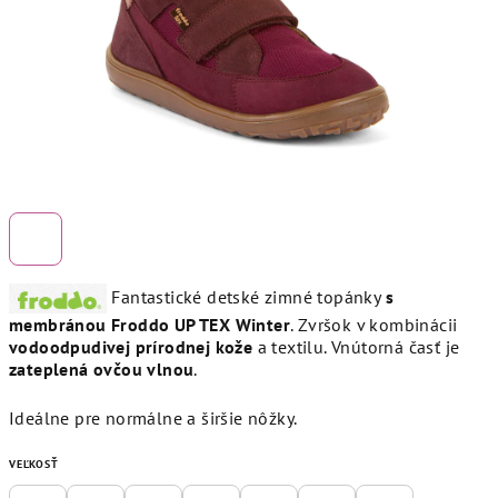
Fantastické detské zimné topánky
s
membránou
Froddo UP TEX Winter
. Zvršok v kombinácii
vodoodpudivej prírodnej kože
a textilu. Vnútorná časť je
zateplená ovčou vlnou
.
Ideálne pre normálne a širšie nôžky.
VEĽKOSŤ