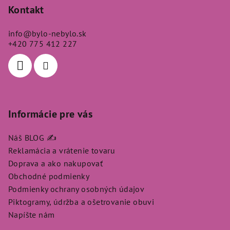
p
Kontakt
ä
info
@
bylo-nebylo.sk
t
+420 775 412 227
i
e
Informácie pre vás
Náš BLOG ✍️
Reklamácia a vrátenie tovaru
Doprava a ako nakupovať
Obchodné podmienky
Podmienky ochrany osobných údajov
Piktogramy, údržba a ošetrovanie obuvi
Napíšte nám