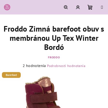
Prejsť
na
obsah
Nákupn
Hľadať
Prihlásenie
Froddo Zimná barefoot obuv s
košík
membránou Up Tex Winter
Bordó
FRODDO
Priemerné
2 hodnotenia
Podrobnosti hodnotenia
hodnotenie
produktu
Barefoot
je
5,0
z
5
hviezdičiek.