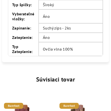
Typ špičky
:
Široký
Vyberateľné
Áno
vložky
:
Zapínanie
:
Suchý zips - 2ks
Zateplenie
:
Áno
Typ
Ovčia vlna 100%
Zateplenie
:
Súvisiaci tovar
Barefoot
Barefoot