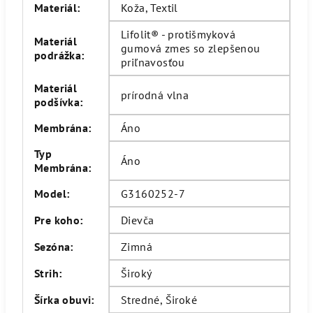
Materiál
:
Koža, Textil
Lifolit® - protišmyková
Materiál
gumová zmes so zlepšenou
podrážka
:
priľnavosťou
Materiál
prírodná vlna
podšívka
:
Membrána
:
Áno
Typ
Áno
Membrána
:
Model
:
G3160252-7
Pre koho
:
Dievča
Sezóna
:
Zimná
Strih
:
Široký
Šírka obuvi
:
Stredné, Široké