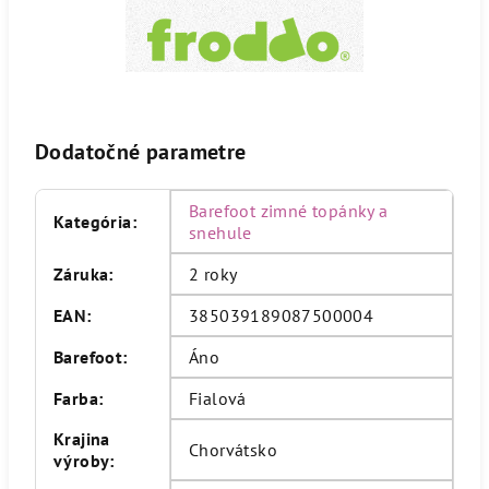
Dodatočné parametre
Barefoot zimné topánky a
Kategória
:
snehule
Záruka
:
2 roky
EAN
:
385039189087500004
Barefoot
:
Áno
Farba
:
Fialová
Krajina
Chorvátsko
výroby
: