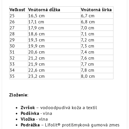
Veľkosť
Vnútorná dĺžka
Vnútorná šírka
25
16,5 cm
6,7 cm
26
17,1 cm
6,8 cm
27
17,9 cm
7,0 cm
28
18,6 cm
7,1 cm
29
19,3 cm
7,2 cm
30
19,9 cm
7,3 cm
31
20,6 cm
7,4 cm
32
21,2 cm
7,6 cm
33
21,9 cm
7,7 cm
34
22,6 cm
7,8 cm
35
23,2 cm
8,0 cm
Zloženie
:
Zvršok
– vodoodpudivá koža a textil
Podšívka
- vlna
Vložka
- vlna
Podrážka
– Lifolit® protišmyková gumová zmes