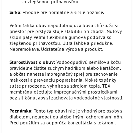
so zlepšenou priľnavosťou
Šírka
: vhodné pre normálne a širšie nožnice.
Veľmi ľahká obuv napodobňujúca bosú chůzu. Širší
priestor pre prsty zaisťuje stabilitu pri chôdzi. Nulový
sklon paty. Veľmi flexibilná gumová podošva so
zlepšenou priľnavosťou. Ultra ľahké a priedušné.
Nepremokavé. Udržateľná výroba a produkt.
Starostlivosť o obuv
: Vodoodpudivú semišovú kožu
pravidelne čistite suchým hadríkom alebo kartáčom,
a občas naneste impregnačný sprej pre zachovanie
mäkkosti a prevenciu popraskania. Mokré topánky
sušte prirodzene, vyhnite sa zdrojom tepla. TEX
membránu ošetřujte impregnačnými prostriedkami
bez silikónu, aby si zachovala vodeodolné vlastnosti.
Poznámka
: Tento typ obuvi nie je vhodný pre osoby s
diabetom, neuropatiou alebo inými ochoreniami nôh.
Pred použitím sa odporúča konzultácia s lekárom.