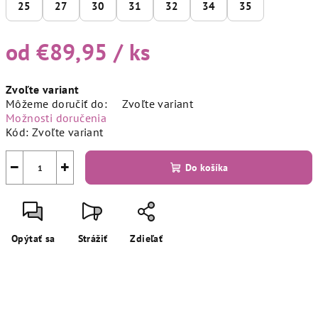
25
27
30
31
32
34
35
od
€89,95
/ ks
Jednotková
Zvoľte variant
cena:
Môžeme doručiť do:
Zvoľte variant
Možnosti doručenia
Kód:
Zvoľte variant
−
+
Do košíka
Opýtať sa
Strážiť
Zdieľať