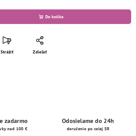
Do košíka
Strážiť
Zdieľať
ie zadarmo
Odosielame do 24h
vky nad 100 €
doručenie po celej SR