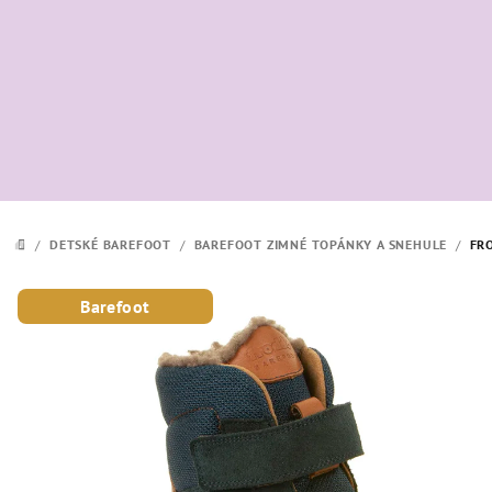
Prejsť
na
obsah
/
DETSKÉ BAREFOOT
/
BAREFOOT ZIMNÉ TOPÁNKY A SNEHULE
/
FR
DOMOV
Barefoot