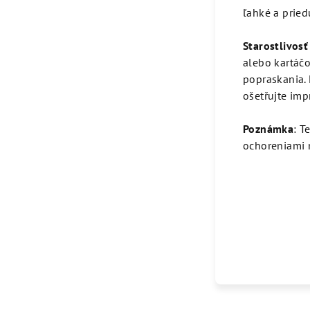
ľahké a prie
Starostlivosť
alebo kartáč
popraskania.
ošetřujte imp
Poznámka
: T
ochoreniami 