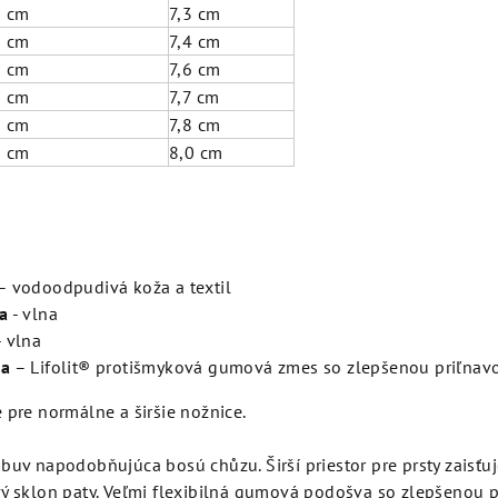
9 cm
7,3 cm
6 cm
7,4 cm
2 cm
7,6 cm
9 cm
7,7 cm
6 cm
7,8 cm
2 cm
8,0 cm
– vodoodpudivá koža a textil
a
- vlna
 vlna
ka
– Lifolit® protišmyková gumová zmes so zlepšenou priľnav
 pre normálne a širšie nožnice.
buv napodobňujúca bosú chůzu. Širší priestor pre prsty zaisťuje
ý sklon paty. Veľmi flexibilná gumová podošva so zlepšenou p