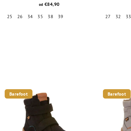
€84,90
od
25
26
34
35
38
39
27
32
3
Priemerné
hodnotenie
produktu
je
5,0
z
5
hviezdičiek.
Barefoot
Barefoot