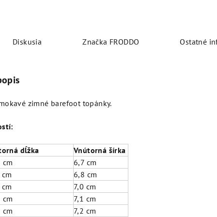
Diskusia
Značka
FRODDO
Ostatné in
popis
mokavé zimné barefoot topánky.
stí:
torná dĺžka
Vnútorná šírka
5 cm
6,7 cm
1 cm
6,8 cm
9 cm
7,0 cm
6 cm
7,1 cm
3 cm
7,2 cm