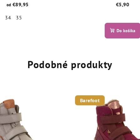
€89,95
€5,90
od
Priemer
3
34
35
hodnot
Priemerné
Do košíka
produk
hodnotenie
je
produktu
5,0
je
z
5,0
Podobné produkty
5
z
hviezdič
5
hviezdičiek.
Barefoot