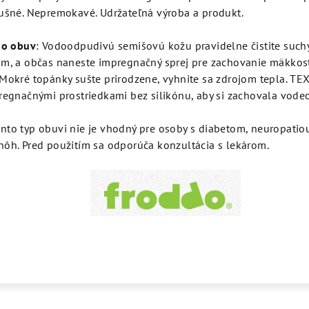
dušné. Nepremokavé. Udržateľná výroba a produkt.
 o obuv
: Vodoodpudivú semišovú kožu pravidelne čistite suc
om, a občas naneste impregnačný sprej pre zachovanie mäkkost
 Mokré topánky sušte prirodzene, vyhnite sa zdrojom tepla. T
regnačnými prostriedkami bez silikónu, aby si zachovala vodeo
ento typ obuvi nie je vhodný pre osoby s diabetom, neuropatio
nôh. Pred použitím sa odporúča konzultácia s lekárom.