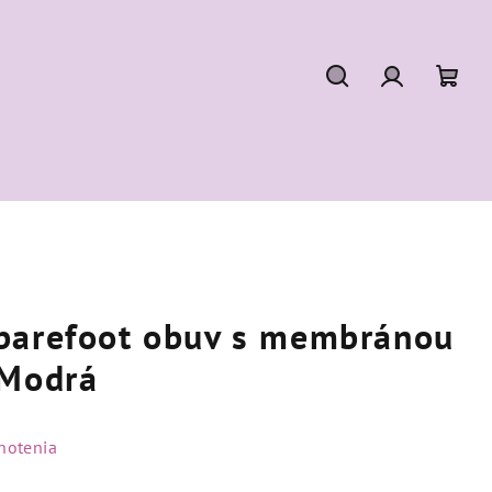
Hľadať
Prihláseni
Nák
koší
barefoot obuv s membránou
 Modrá
notenia