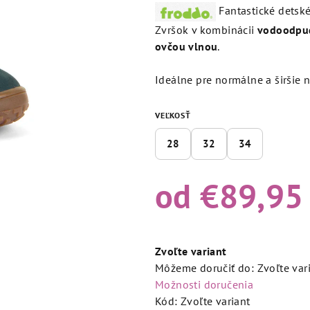
produktu
Fantastické detsk
je
Zvršok v kombinácii
vodoodpud
4,7
ovčou vlnou
.
z
5
Ideálne pre normálne a širšie n
hviezdičiek.
VEĽKOSŤ
28
32
34
od
€89,95
Jednotková
cena:
Zvoľte variant
Môžeme doručiť do:
Zvoľte var
Možnosti doručenia
Kód:
Zvoľte variant