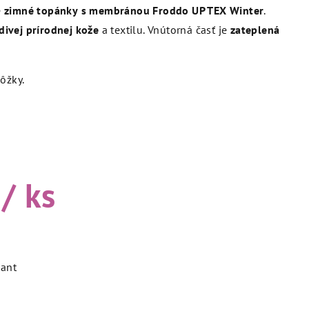
é
zimné topánky
s membránou
Froddo UP TEX Winter
.
ivej prírodnej kože
a textilu. Vnútorná časť je
zateplená
ôžky.
/ ks
iant