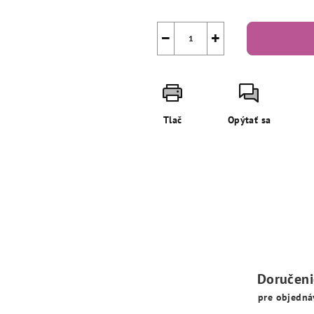
−
+
Tlač
Opýtať sa
Doručen
pre objedná