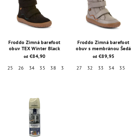
Froddo Zimná barefoot
Froddo Zimná barefoot
obuv TEX Winter Black
obuv s membránou Šedá
€84,90
€89,95
od
od
25
26
34
35
38
39
27
32
33
34
35
Priemerné
Priemerné
hodnotenie
hodnotenie
produktu
produktu
je
je
5,0
5,0
z
z
5
5
hviezdičiek.
hviezdičiek.