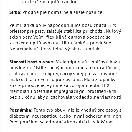
so zlepšenou priľnavosťou
Šírka
: vhodné pre normálne a širšie nožnice.
Veľmi ľahká obuv napodobňujúca bosú chůzu. Širší
priestor pre prsty zaisťuje stabilitu pri chôdzi. Nulový
sklon paty. Veľmi flexibilná gumová podošva so
zlepšenou priľnavosťou. Ultra ľahké a priedušné.
Nepremokavé. Udržateľná výroba a produkt.
Starostlivosť o obuv
: Vodoodpudivú semišovú kožu
pravidelne čistite suchým hadríkom alebo kartáčom,
a občas naneste impregnačný sprej pre zachovanie
mäkkosti a prevenciu popraskania. Mokré topánky
sušte prirodzene, vyhnite sa zdrojom tepla. TEX
membránu ošetřujte impregnačnými prostriedkami
bez silikónu, aby si zachovala vodeodolné vlastnosti.
Poznámka
: Tento typ obuvi nie je vhodný pre osoby s
diabetom, neuropatiou alebo inými ochoreniami nôh.
Pred použitím sa odporúča konzultácia s lekárom.