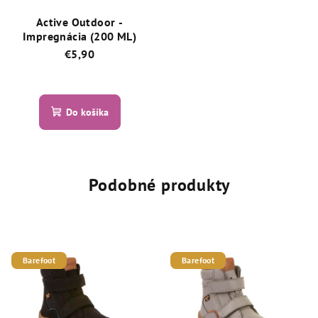
Active Outdoor -
Impregnácia (200 ML)
€5,90
Priemerné
hodnotenie
produktu
Do košíka
je
5,0
z
5
hviezdičiek.
Podobné produkty
Barefoot
Barefoot