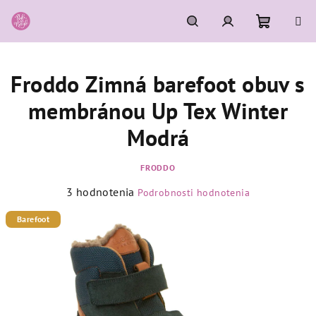
Prejsť
na
obsah
Nákupn
Hľadať
Prihlásenie
Froddo Zimná barefoot obuv s
košík
membránou Up Tex Winter
Modrá
FRODDO
Priemerné
3 hodnotenia
Podrobnosti hodnotenia
hodnotenie
produktu
Barefoot
je
4,7
z
5
hviezdičiek.