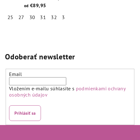
Tex Winter Bordó
€89,95
od
25
27
30
31
32
34
35
Priemerné
hodnotenie
produktu
je
5,0
Odoberať newsletter
z
5
hviezdičiek.
Email
Vložením e-mailu súhlasíte s
podmienkami ochrany
osobných údajov
Prihlásiť sa
Z
á