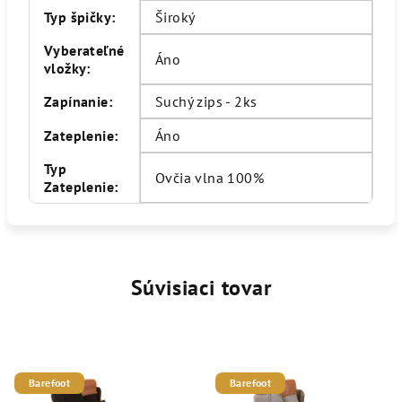
Typ špičky
:
Široký
Vyberateľné
Áno
vložky
:
Zapínanie
:
Suchý zips - 2ks
Zateplenie
:
Áno
Typ
Ovčia vlna 100%
Zateplenie
:
Súvisiaci tovar
Barefoot
Barefoot