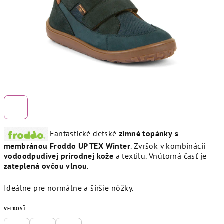
Fantastické detské
zimné topánky
s
membránou
Froddo UP TEX Winter
. Zvršok v kombinácii
vodoodpudivej prírodnej kože
a textilu. Vnútorná časť je
zateplená ovčou vlnou
.
Ideálne pre normálne a širšie nôžky.
VEĽKOSŤ