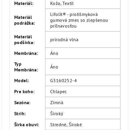
Materiál
:
Koža, Textil
Lifolit® - protišmyková
Materiál
gumová zmes so zlepšenou
podrážka
:
priľnavosťou
Materiál
prírodná vlna
podšívka
:
Membrána
:
Áno
Typ
Áno
Membrána
:
Model
:
G3160252-4
Pre koho
:
Chlapec
Sezóna
:
Zimná
Strih
:
Široký
Šírka obuvi
:
Stredné, Široké