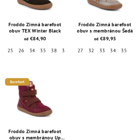
Froddo Zimná barefoot
Froddo Zimná barefoot
obuv TEX Winter Black
obuv s membránou Šedá
€84,90
€89,95
od
od
25
26
34
35
38
39
27
32
33
34
35
Priemerné
Priemerné
hodnotenie
hodnotenie
produktu
produktu
je
je
Barefoot
5,0
5,0
z
z
5
5
hviezdičiek.
hviezdičiek.
Froddo Zimná barefoot
obuv s membránou Up