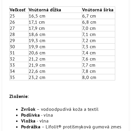
Veľkosť
Vnútorná dĺžka
Vnútorná šírka
25
16,5 cm
6,7 cm
26
17,1 cm
6,8 cm
27
17,9 cm
7,0 cm
28
18,6 cm
7,1 cm
29
19,3 cm
7,2 cm
30
19,9 cm
7,3 cm
31
20,6 cm
7,4 cm
32
21,2 cm
7,6 cm
33
21,9 cm
7,7 cm
34
22,6 cm
7,8 cm
35
23,2 cm
8,0 cm
Zloženie
:
Zvršok
– vodoodpudivá koža a textil
Podšívka
- vlna
Vložka
- vlna
Podrážka
– Lifolit® protišmyková gumová zmes