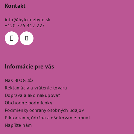
p
Kontakt
ä
info
@
bylo-nebylo.sk
t
+420 775 412 227
i
e
Informácie pre vás
Náš BLOG ✍️
Reklamácia a vrátenie tovaru
Doprava a ako nakupovať
Obchodné podmienky
Podmienky ochrany osobných údajov
Piktogramy, údržba a ošetrovanie obuvi
Napíšte nám