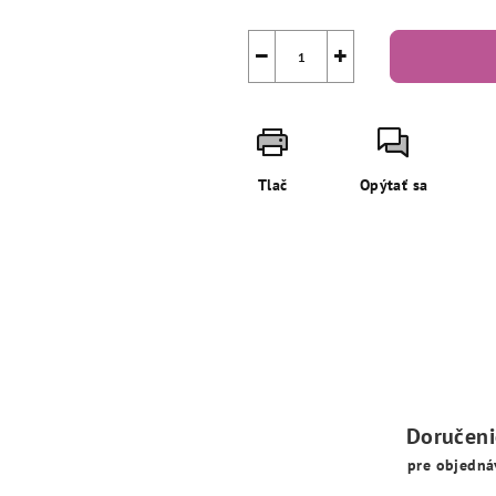
−
+
Tlač
Opýtať sa
Doručen
pre objedná