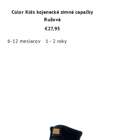
Color Kids kojenecké zimné capačky
Ružová
€27,95
6-12 mesiacov
1 - 2 roky
Priemerné
hodnotenie
produktu
je
4,0
z
5
hviezdičiek.