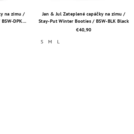
ky na zimu /
Jan & Jul Zateplené capáčky na zimu /
 / BSW-DPK
Stay-Put Winter Booties / BSW-BLK Black
€40,90
S
M
L
né
Priemerné
enie
hodnotenie
tu
produktu
je
4,7
z
5
iek.
hviezdičiek.