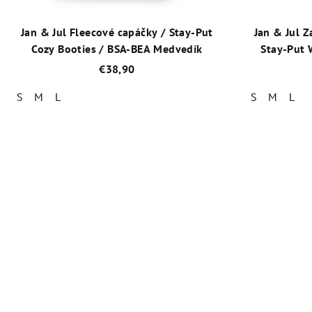
Jan & Jul Fleecové capáčky / Stay-Put
Jan & Jul Z
Cozy Booties / BSA-BEA Medvedík
Stay-Put 
€38,90
S
M
L
S
M
L
Priemerné
hodnotenie
produktu
je
5,0
z
5
hviezdičiek.