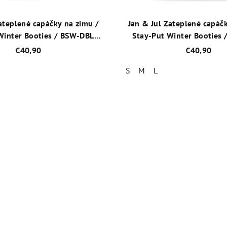
ateplené capáčky na zimu /
Jan & Jul Zateplené capáč
Winter Booties / BSW-DBL
Stay-Put Winter Booties
Dusty Blue
Dusty Pink
€40,90
€40,90
S
M
L
Priemerné
Priemer
hodnotenie
hodnot
produktu
produk
je
je
5,0
5,0
z
z
5
5
hviezdičiek.
hviezdič