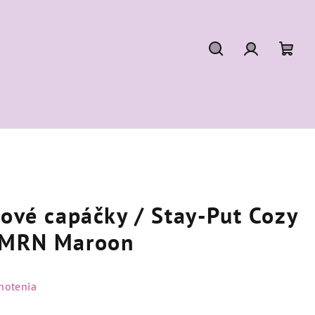
Hľadať
Prihláseni
Nák
koší
cové capáčky / Stay-Put Cozy
A-MRN Maroon
notenia