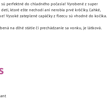
s sú perfektné do chladného počasia! Vyrobené z super
deti, ktoré ešte nechodí ani nerobia prvé krôčiky. Ľahké,
čke! Vysoké zateplené capáčky z fleecu sú vhodné do kočíka.
bená na dlhé státie či prechádzanie sa vonku, je látková.
s
iant