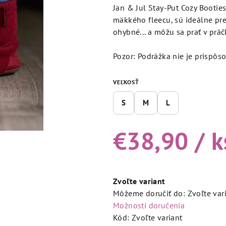
produktu
Jan & Jul Stay-Put Cozy Bootie
je
mäkkého fleecu, sú ideálne pre 
5,0
ohybné... a môžu sa prať v prá
z
5
Pozor: Podrážka nie je prispôso
hviezdičiek.
VEĽKOSŤ
S
M
L
€38,90
/ k
Jednotková
cena:
Zvoľte variant
Môžeme doručiť do:
Zvoľte var
Možnosti doručenia
Kód:
Zvoľte variant