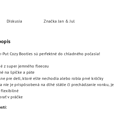
Diskusia
Značka
Jan & Jul
popis
y-Put Cozy Booties sú perfektné do chladného počasia!
é z super jemného fleeceu
né na špičke a päte
lne pre deti, ktoré ešte nechodia alebo robia prvé krôčky
a nie je prispôsobená na dlhé státie či prechádzanie vonku, je
 flexibilné
rať v práčke
stí: