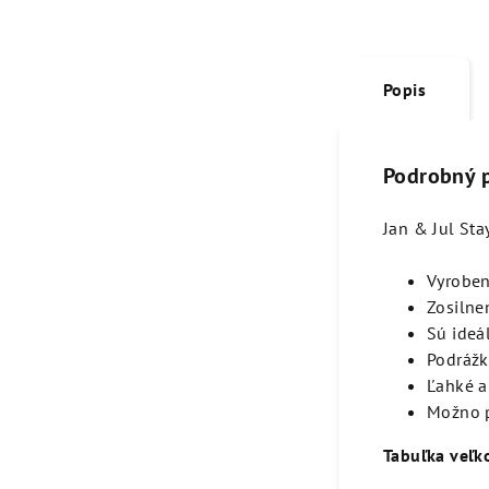
Popis
Podrobný 
Jan & Jul Sta
Vyroben
Zosilne
Sú ideá
Podrážk
Ľahké a
Možno p
Tabuľka veľko