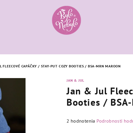
UL FLEECOVÉ CAPÁČKY / STAY-PUT COZY BOOTIES / BSA-MRN MAROON
JAN & JUL
Jan & Jul Flee
Booties / BS
Priemerné
2 hodnotenia
Podrobnosti hod
hodnotenie