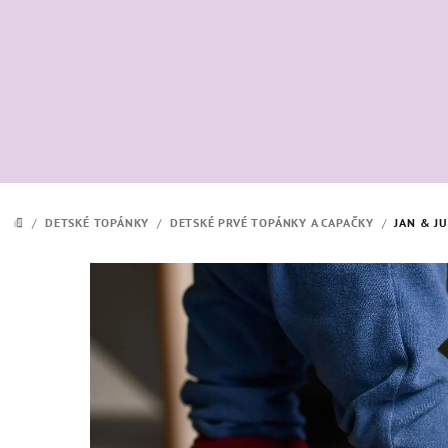
Prejsť
na
obsah
/
DETSKÉ TOPÁNKY
/
DETSKÉ PRVÉ TOPÁNKY A CAPAČKY
/
JAN & J
DOMOV