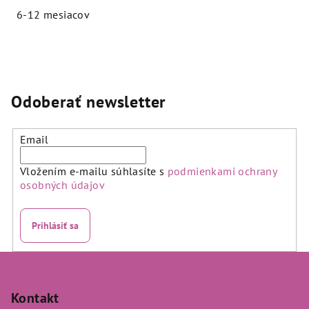
6-12 mesiacov
Priemerné
hodnotenie
produktu
je
5,0
Odoberať newsletter
z
5
hviezdičiek.
Email
Vložením e-mailu súhlasíte s
podmienkami ochrany
osobných údajov
Prihlásiť sa
Z
á
p
Kontakt