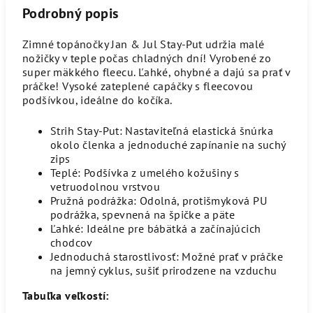
Podrobný popis
Zimné topánočky Jan & Jul Stay-Put udržia malé
nožičky v teple počas chladných dní! Vyrobené zo
super mäkkého fleecu. Ľahké, ohybné a dajú sa prať v
práčke! Vysoké zateplené capáčky s fleecovou
podšívkou, ideálne do kočíka.
Strih Stay-Put: Nastaviteľná elastická šnúrka
okolo členka a jednoduché zapínanie na suchý
zips
Teplé: Podšívka z umelého kožušiny s
vetruodolnou vrstvou
Pružná podrážka: Odolná, protišmyková PU
podrážka, spevnená na špičke a päte
Ľahké: Ideálne pre bábätká a začínajúcich
chodcov
Jednoduchá starostlivosť: Možné prať v práčke
na jemný cyklus, sušiť prirodzene na vzduchu
Tabuľka veľkostí: