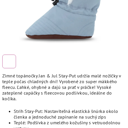
Zimné topánočky Jan & Jul Stay-Put udržia malé nožičky v
teple počas chladných dní! Vyrobené zo super mäkkého
fleecu. Ľahké, ohybné a dajú sa prať v práčke! Vysoké
zateplené capáčky s fleecovou podšívkou, ideálne do
kočíka.
Strih Stay-Put: Nastaviteľná elastická šnúrka okolo
členka a jednoduché zapínanie na suchý zips
Teplé: Podšívka z umelého kožušiny s vetruodolnou