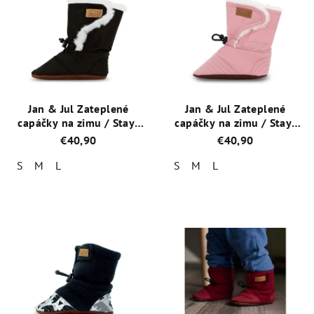
Jan & Jul Zateplené
Jan & Jul Zateplené
capáčky na zimu / Stay-
capáčky na zimu / Stay-
Put Winter Booties /
Put Winter Booties /
€40,90
€40,90
BSW-BLK Black
BSW-DPK Dusty Pink
S
M
L
S
M
L
Priemerné
Priemerné
hodnotenie
hodnotenie
produktu
produktu
je
je
4,7
5,0
z
z
5
5
hviezdičiek.
hviezdičiek.