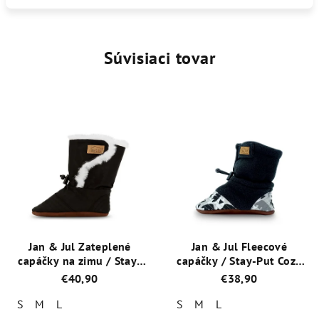
Súvisiaci tovar
Jan & Jul Zateplené
Jan & Jul Fleecové
capáčky na zimu / Stay-
capáčky / Stay-Put Cozy
Put Winter Booties /
Booties / BSA-BEA
€40,90
€38,90
BSW-BLK Black
Medvedík
S
M
L
S
M
L