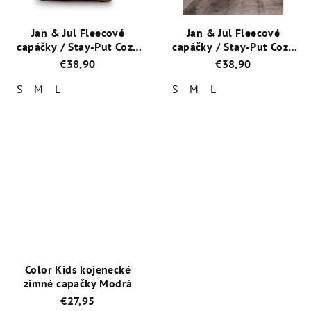
Jan & Jul Fleecové
Jan & Jul Fleecové
capáčky / Stay-Put Cozy
capáčky / Stay-Put Cozy
Booties / BSA-BEA
Booties / BSA-MRN
€38,90
€38,90
Medvedík
Maroon
S
M
L
S
M
L
Priemerné
Priemerné
hodnotenie
hodnotenie
produktu
produktu
je
je
5,0
5,0
z
z
5
5
hviezdičiek.
hviezdičiek.
Color Kids kojenecké
zimné capačky Modrá
€27,95