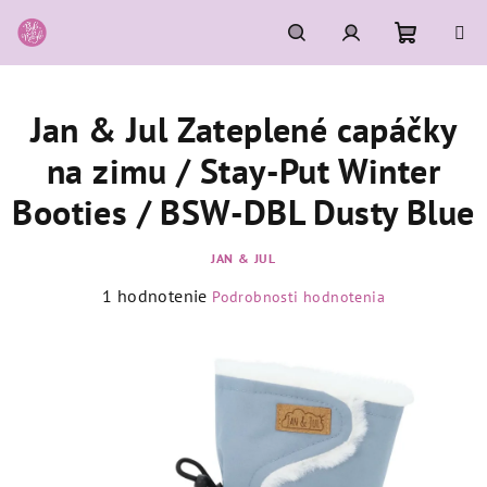
Prejsť
na
obsah
Nákupn
Hľadať
Prihlásenie
Jan & Jul Zateplené capáčky
košík
na zimu / Stay-Put Winter
Booties / BSW-DBL Dusty Blue
JAN & JUL
Priemerné
1 hodnotenie
Podrobnosti hodnotenia
hodnotenie
produktu
je
5,0
z
5
hviezdičiek.