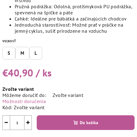
vrstvou
Pružná podrážka: Odolná, protišmyková PU podrážka,
spevnená na špičke a päte
Ľahké: Ideálne pre bábätká a začínajúcich chodcov
Jednoduchá starostlivosť: Možné prať v práčke na
jemný cyklus, sušiť prirodzene na vzduchu
VEĽKOSŤ
S
M
L
€40,90
/ ks
Jednotková
Zvoľte variant
cena:
Môžeme doručiť do:
Zvoľte variant
Možnosti doručenia
Kód:
Zvoľte variant
−
+
Do košíka