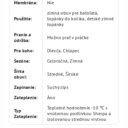
Membrána
:
Nie
zimná obuv pre batoľatá,
Použitie
:
topánky do kočíka, detské zimné
topánky
Pranie a
Možno prať v práčke
údržba
:
Pre koho
:
Dievča, Chlapec
Sezóna
:
Celoročná, Zimná
Šírka
Stredné, Široké
obuvi
:
Zapínanie
:
Suchý zips
Zateplenie
:
Áno
Teplotné hodnotenie -10 ℃ s
Typ
vnútornou podšívkou Sherpa a
Zateplenie
:
izolovanou strednou vrstvou