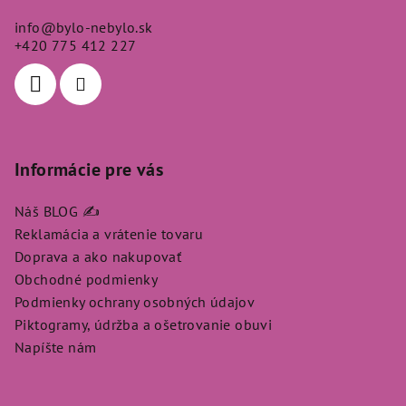
ä
info
@
bylo-nebylo.sk
t
+420 775 412 227
i
e
Informácie pre vás
Náš BLOG ✍️
Reklamácia a vrátenie tovaru
Doprava a ako nakupovať
Obchodné podmienky
Podmienky ochrany osobných údajov
Piktogramy, údržba a ošetrovanie obuvi
Napíšte nám