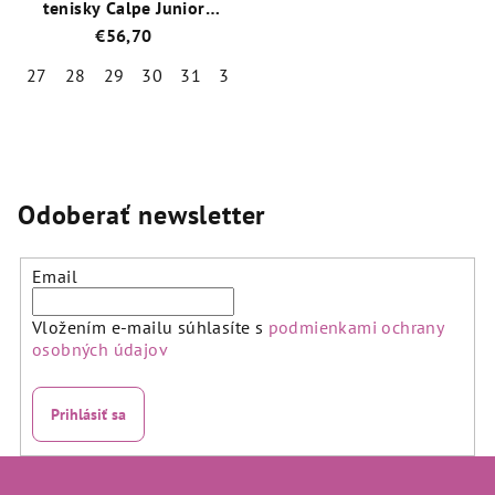
tenisky Calpe Junior
Béžové
€56,70
27
28
29
30
31
32
33
34
Odoberať newsletter
Email
Vložením e-mailu súhlasíte s
podmienkami ochrany
osobných údajov
Prihlásiť sa
Z