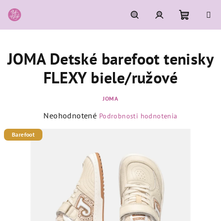
Prejsť
na
obsah
Nákupn
Hľadať
Prihlásenie
JOMA Detské barefoot tenisky
košík
FLEXY biele/ružové
JOMA
Priemerné
Neohodnotené
Podrobnosti hodnotenia
hodnotenie
produktu
Barefoot
je
0,0
z
5
hviezdičiek.