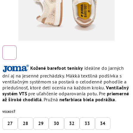
Kožené barefoot tenisky
ideálne do jarných
dní aj na jesenné prechádzky. Mäkká textilná podšívka s
ventilačným systémom sa postará o celodenné pohodlie a
priedušnosť, ktoré deti ocenia na každom kroku.
Ventilačný
systém VTS
pre uľahčenie odparovania potu. Pre
priemerné
až široké chodidlá
. Pružná
nefarbiaca biela podrážka
.
VEĽKOSŤ
27
28
29
30
32
33
34