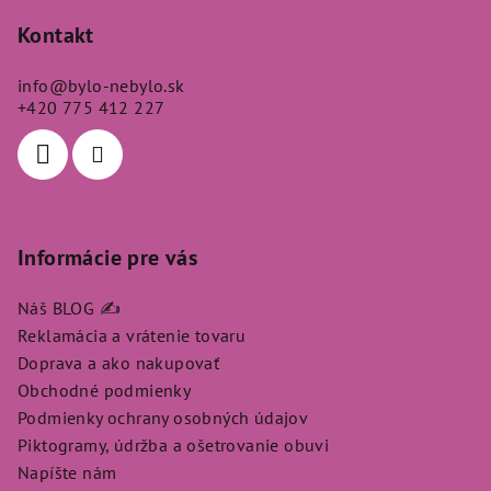
á
p
Kontakt
ä
info
@
bylo-nebylo.sk
t
+420 775 412 227
i
e
Informácie pre vás
Náš BLOG ✍️
Reklamácia a vrátenie tovaru
Doprava a ako nakupovať
Obchodné podmienky
Podmienky ochrany osobných údajov
Piktogramy, údržba a ošetrovanie obuvi
Napíšte nám