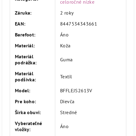
celoročné nízke
Záruka
:
2 roky
EAN
:
8447534343661
Barefoot
:
Áno
Materiál
:
Koža
Materiál
Guma
podrážka
:
Materiál
Textil
podšívka
:
Model
:
BFFLEJS2613V
Pre koho
:
Dievča
Šírka obuvi
:
Stredné
Vyberateľné
Áno
vložky
: