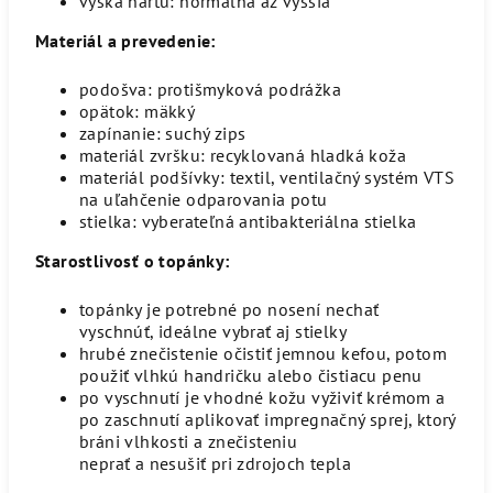
výška nártu: normálna až vyššia
Materiál a prevedenie:
podošva: protišmyková podrážka
opätok: mäkký
zapínanie: suchý zips
materiál zvršku: recyklovaná hladká koža
materiál podšívky: textil, ventilačný systém VTS
na uľahčenie odparovania potu
stielka: vyberateľná antibakteriálna stielka
Starostlivosť o topánky:
topánky je potrebné po nosení nechať
vyschnúť, ideálne vybrať aj stielky
hrubé znečistenie očistiť jemnou kefou, potom
použiť vlhkú handričku alebo čistiacu penu
po vyschnutí je vhodné kožu vyživiť krémom a
po zaschnutí aplikovať impregnačný sprej, ktorý
bráni vlhkosti a znečisteniu
neprať a nesušiť pri zdrojoch tepla