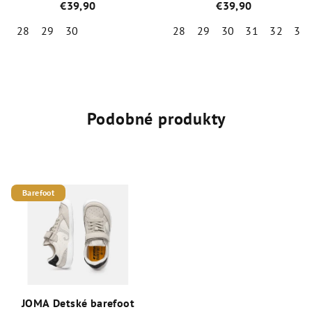
ružové
ružové
€39,90
€39,90
28
29
30
28
29
30
31
32
33
Priemerné
hodnotenie
produktu
je
5,0
Podobné produkty
z
5
hviezdičiek.
Barefoot
JOMA Detské barefoot