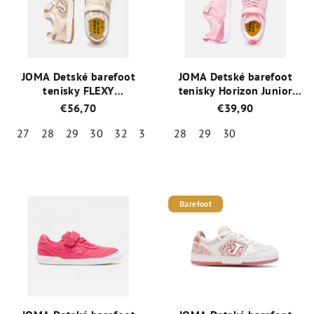
JOMA Detské barefoot
JOMA Detské barefoot
tenisky FLEXY
tenisky Horizon Junior
biele/ružové
ružové
€56,70
€39,90
27
28
29
30
32
33
34
28
29
30
Priemerné
hodnotenie
produktu
je
Barefoot
5,0
z
5
hviezdičiek.