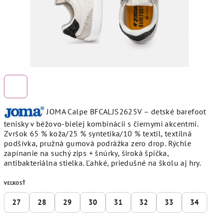
JOMA Calpe BFCALJS2625V – detské barefoot
tenisky v béžovo-bielej kombinácii s čiernymi akcentmi.
Zvršok 65 % koža/25 % syntetika/10 % textil, textilná
podšívka, pružná gumová podrážka zero drop. Rýchle
zapínanie na suchý zips + šnúrky, široká špička,
antibakteriálna stielka. Ľahké, priedušné na školu aj hry.
VEĽKOSŤ
27
28
29
30
31
32
33
34