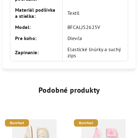
Materiál podšívka
Textil
a stielka
:
Model
:
BFCALJS2625V
Pre koho
:
Dievča
Elastické šnúrky a suchý
Zapínanie
:
zips
Podobné produkty
Barefoot
Barefoot