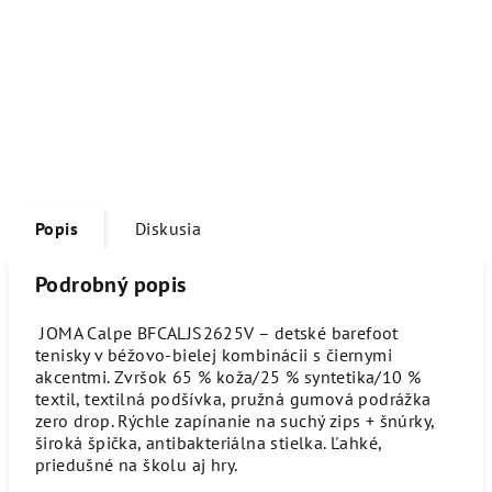
Popis
Diskusia
Podrobný popis
JOMA Calpe BFCALJS2625V – detské barefoot
tenisky v béžovo-bielej kombinácii s čiernymi
akcentmi. Zvršok 65 % koža/25 % syntetika/10 %
textil, textilná podšívka, pružná gumová podrážka
zero drop. Rýchle zapínanie na suchý zips + šnúrky,
široká špička, antibakteriálna stielka. Ľahké,
priedušné na školu aj hry.