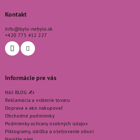
á
p
Kontakt
ä
info
@
bylo-nebylo.sk
t
+420 775 412 227
i
e
Informácie pre vás
Náš BLOG ✍️
Reklamácia a vrátenie tovaru
Doprava a ako nakupovať
Obchodné podmienky
Podmienky ochrany osobných údajov
Piktogramy, údržba a ošetrovanie obuvi
Napíšte nám