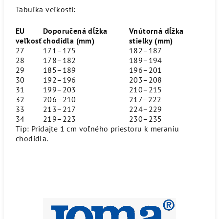
Tabuľka veľkostí:
EU
Doporučená dĺžka
Vnútorná dĺžka
veľkosť
chodidla (mm)
stielky (mm)
27
171–175
182–187
28
178–182
189–194
29
185–189
196–201
30
192–196
203–208
31
199–203
210–215
32
206–210
217–222
33
213–217
224–229
34
219–223
230–235
Tip: Pridajte 1 cm voľného priestoru k meraniu
chodidla.