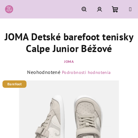
Prejsť
na
obsah
Nákupn
Hľadať
Prihlásenie
JOMA Detské barefoot tenisky
košík
Calpe Junior Béžové
JOMA
Priemerné
Neohodnotené
Podrobnosti hodnotenia
hodnotenie
produktu
Barefoot
je
0,0
z
5
hviezdičiek.