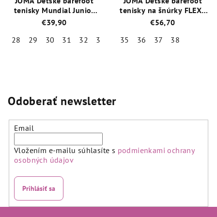
JOMA Detské barefoot
JOMA Detské barefoot
tenisky Mundial Junior
tenisky na šnúrky FLEXY
ružové
biele/ružové
€39,90
€56,70
28
29
30
31
32
33
35
36
37
38
Odoberať newsletter
Email
Vložením e-mailu súhlasíte s
podmienkami ochrany
osobných údajov
Prihlásiť sa
Z