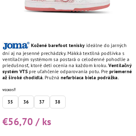
Kožené barefoot tenisky
ideálne do jarných
dní aj na jesenné prechádzky. Mäkká textilná podšívka s
ventilačným systémom sa postará o celodenné pohodlie a
priedušnosť, ktoré deti ocenia na každom kroku.
Ventilačný
systém VTS
pre uľahčenie odparovania potu. Pre
priemerné
až široké chodidlá
. Pružná
nefarbiaca biela podrážka
.
VEĽKOSŤ
35
36
37
38
€56,70
/ ks
Jednotková