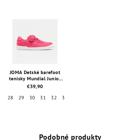
Priemerné
hodnotenie
produktu
je
5,0
z
5
hviezdičiek.
JOMA Detské barefoot
tenisky Mundial Junior
ružové
€39,90
28
29
30
31
32
33
Podobné produkty