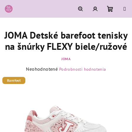
Prejsť
na
obsah
Nákupn
Hľadať
Prihlásenie
JOMA Detské barefoot tenisky
košík
na šnúrky FLEXY biele/ružové
JOMA
Priemerné
Neohodnotené
Podrobnosti hodnotenia
hodnotenie
produktu
Barefoot
je
0,0
z
5
hviezdičiek.