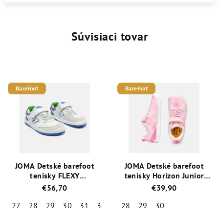
Súvisiaci tovar
Barefoot
Barefoot
JOMA Detské barefoot
JOMA Detské barefoot
tenisky FLEXY
tenisky Horizon Junior
biele/modré
ružové
€56,70
€39,90
27
28
29
30
31
32
33
28
34
29
30