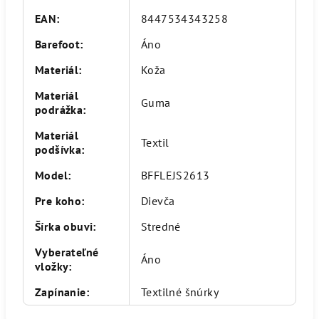
EAN
:
8447534343258
Barefoot
:
Áno
Materiál
:
Koža
Materiál
Guma
podrážka
:
Materiál
Textil
podšívka
:
Model
:
BFFLEJS2613
Pre koho
:
Dievča
Šírka obuvi
:
Stredné
Vyberateľné
Áno
vložky
:
Zapínanie
:
Textilné šnúrky