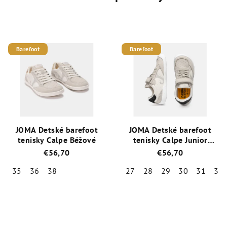
Barefoot
Barefoot
JOMA Detské barefoot
JOMA Detské barefoot
tenisky Calpe Béžové
tenisky Calpe Junior
Béžové
€56,70
€56,70
35
36
38
27
28
29
30
31
32