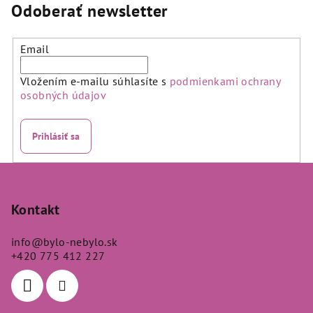
Odoberať newsletter
Email
Vložením e-mailu súhlasíte s
podmienkami ochrany
osobných údajov
Prihlásiť sa
Z
á
p
Kontakt
ä
info
@
bylo-nebylo.sk
t
+420 775 412 227
i
e