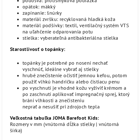
podošva: protišmyková podrážka
opätok: mäkký
zapínanie: šnúrky
materiál zvršku: recyklovaná hladká koža
materiál podšívky: textil, ventilačný systém VTS
na uľahčenie odparovania potu
stielka: vyberateľná antibakteriálna stielka
Starostlivosť o topánky:
topánky je potrebné po nosení nechať
vyschnúť, ideálne vybrať aj stielky
hrubé znečistenie očistiť jemnou kefou, potom
použiť vlhkú handričku alebo čistiacu penu
po vyschnutí je vhodné kožu vyživiť krémom a
po zaschnutí aplikovať impregnačný sprej, ktorý
bráni vlhkosti a znečisteniu
neprať a nesušiť pri zdrojoch tepla
Veľkostná tabuľka JOMA Barefoot Kids:
Rozmery v mm (vnútorná dĺžka stielky | vnútorná
šírka)