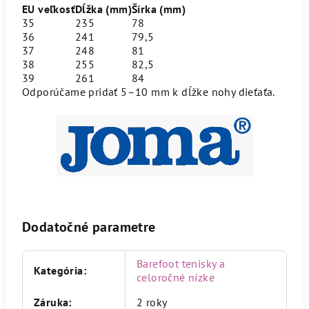
EU veľkosť
Dĺžka (mm)
Šírka (mm)
35
235
78
36
241
79,5
37
248
81
38
255
82,5
39
261
84
Odporúčame pridať 5–10 mm k dĺžke nohy dieťaťa.
Dodatočné parametre
Barefoot tenisky a
Kategória
:
celoročné nízke
Záruka
:
2 roky