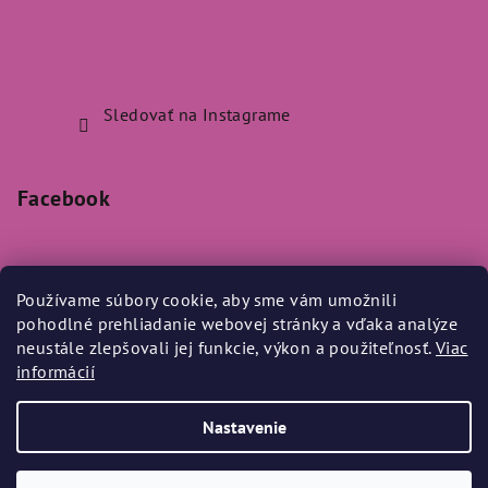
Sledovať na Instagrame
Facebook
Používame súbory cookie, aby sme vám umožnili
pohodlné prehliadanie webovej stránky a vďaka analýze
Prijímame online platby
neustále zlepšovali jej funkcie, výkon a použiteľnosť.
Viac
informácií
Nastavenie
Copyright 2026
Bylo Nebylo
. Všetky práva vyhradené.