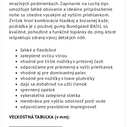
mrazivých podmienkach. Zapínanie na suchý zips
umožňuje ľahké obúvanie a ideálne prispôsobenie
nohe so stredne vysokým až vyšším priehlavkom.
Zvršok tvorí kombinácia hladkej a brúsenej kože,
podrážka je z pružnej gumy. Bundgaard BASIL sú
kvalitné, pohodlné a funkčné topánky do zimy, ktoré
rešpektujú zdravý vývoj detských nôh.
ľahké a flexibilné
zateplené ovčou vlnou
vhodné pre širšie nožičky v prstovej časti
odporúčame pre priemerný a vyšší priehlavok
vhodné aj pre dominantný palec
vhodné pre nožičky v tvare plutvičky
dajú sa dotiahnuť na užší členok
spevnený opätok
vyberateľná zateplená stielka
membrána pre vyššiu odolnosť proti vode
odporúčame pravidelne impregnovať
VEĽKOSTNÁ TABUĽKA (v mm):