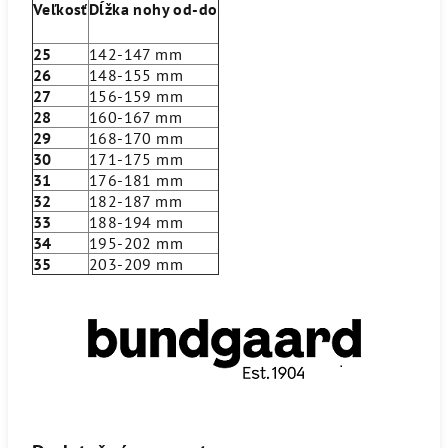
Veľkosť
Dĺžka nohy od-do
25
142-147 mm
26
148-155 mm
27
156-159 mm
28
160-167 mm
29
168-170 mm
30
171-175 mm
31
176-181 mm
32
182-187 mm
33
188-194 mm
34
195-202 mm
35
203-209 mm