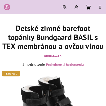
Prejsť
na
obsah
Nákupn
Hľadať
Prihlásenie
Detské zimné barefoot
košík
topánky Bundgaard BASIL s
TEX membránou a ovčou vlnou
BUNDGAARD
Priemerné
1 hodnotenie
Podrobnosti hodnotenia
hodnotenie
produktu
Barefoot
je
5,0
z
5
hviezdičiek.