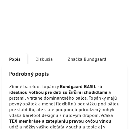
Popis
Diskusia
Značka
Bundgaard
Podrobný popis
Zimné barefoot topánky
Bundgaard BASIL
sú
i
deálnou voľbou pre deti so širšími chodidlami
a
prstami, vrátane dominantného palca. Topánky majú
pevný opätok a menej flexibilnú podrážku pod pätou
pre stabilitu, ale stále podporujú prirodzený pohyb
vďaka barefoot designu s nulovým dropom. Vďaka
TEX membráne a zatepleniu pravou ovčou vlnou
udržia nôžky vášho dieťaťa v suchu a teple aj v