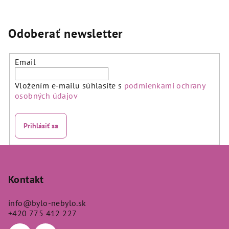
produktu
produktu
je
je
5,0
5,0
Odoberať newsletter
z
z
5
5
hviezdičiek.
hviezdičiek.
Email
Vložením e-mailu súhlasíte s
podmienkami ochrany
osobných údajov
Prihlásiť sa
Z
á
p
Kontakt
ä
info
@
bylo-nebylo.sk
t
+420 775 412 227
i