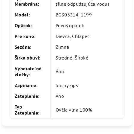
Membrána
:
silne odpudzujúca vodu)
Model
:
BG303314_1199
Opätok
:
Pevný opätok
Pre koho
:
Dievča, Chlapec
Sezóna
:
Zimná
Šírka obuvi
:
Stredné, Široké
Vyberateľné
Áno
vložky
:
Zapínanie
:
Suchý zips
Zateplenie
:
Áno
Typ
Ovčia vlna 100%
Zateplenie
: