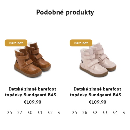
Podobné produkty
Barefoot
Barefoot
Detské zimné barefoot
Detské zimné barefoot
topánky Bundgaard BASIL
topánky Bundgaard BASIL
Cognac s TEX membránou
Rose Glitter s TEX
€109,90
€109,90
a ovčou vlnou
membránou a ovčou
vlnou
25
27
30
31
32
33
34
25
35
26
32
33
34
35
Priemerné
Priemerné
hodnotenie
hodnotenie