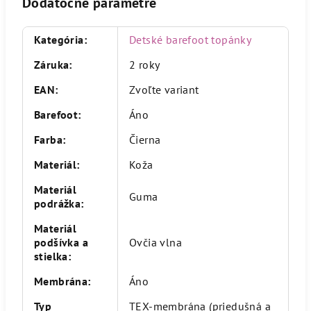
Dodatočné parametre
Kategória
:
Detské barefoot topánky
Záruka
:
2 roky
EAN
:
Zvoľte variant
Barefoot
:
Áno
Farba
:
Čierna
Materiál
:
Koža
Materiál
Guma
podrážka
:
Materiál
podšívka a
Ovčia vlna
stielka
:
Membrána
:
Áno
Typ
TEX-membrána (priedušná a