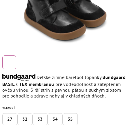
Detské zimné barefoot topánky
Bundgaard
BASIL
s
TEX membránou
pre vodeodolnosť a zateplením
ovčou vlnou. Širší strih s pevnou pätou a suchým zipsom
pre pohodlie a zdravé nohy aj v chladných dňoch.
VEĽKOSŤ
27
32
33
34
35