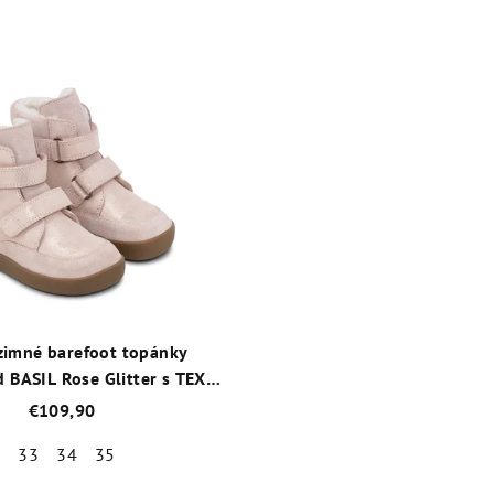
zimné barefoot topánky
 BASIL Rose Glitter s TEX
ránou a ovčou vlnou
€109,90
2
33
34
35