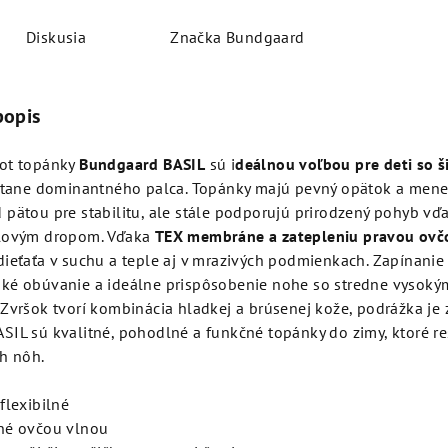
Diskusia
Značka
Bundgaard
popis
ot topánky
Bundgaard BASIL
sú i
deálnou voľbou pre deti so š
rátane dominantného palca. Topánky majú pevný opätok a menej
pätou pre stabilitu, ale stále podporujú prirodzený pohyb vď
ulovým dropom. Vďaka
TEX membráne a zatepleniu pravou ovč
ieťaťa v suchu a teple aj v mrazivých podmienkach. Zapínanie
ké obúvanie a ideálne prispôsobenie nohe so stredne vysoký
Zvršok tvorí kombinácia hladkej a brúsenej kože, podrážka je 
IL sú kvalitné, pohodlné a funkčné topánky do zimy, ktoré re
h nôh.
flexibilné
né ovčou vlnou