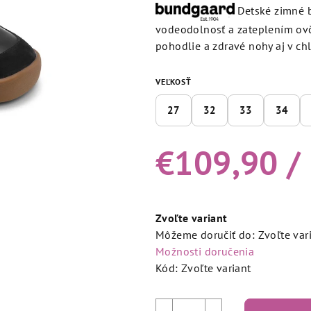
produktu
Detské zimné 
je
vodeodolnosť a zateplením ovč
5,0
pohodlie a zdravé nohy aj v c
z
5
VEĽKOSŤ
hviezdičiek.
27
32
33
34
€109,90
/
Jednotková
cena:
Zvoľte variant
Môžeme doručiť do:
Zvoľte var
Možnosti doručenia
Kód:
Zvoľte variant