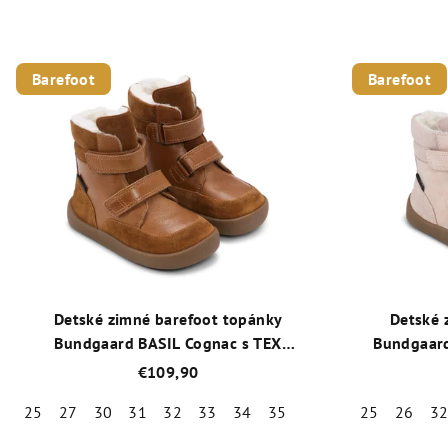
Barefoot
Barefoot
Detské zimné barefoot topánky
Detské 
Bundgaard BASIL Cognac s TEX
Bundgaard
membránou a ovčou vlnou
memb
€109,90
25
27
30
31
32
33
34
35
25
26
3