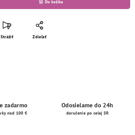
Do košíka
Strážiť
Zdieľať
ie zadarmo
Odosielame do 24h
vky nad 100 €
doručenie po celej SR