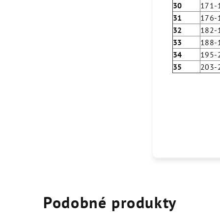
30
171-
31
176-
32
182-
33
188-
34
195-
35
203-
Podobné produkty