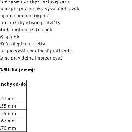
re širšie nožičky v prstovej časti
ame pre priemerný a vyšší priehlavok
aj pre dominantný palec
pre nožičky v tvare plutvičky
 dotiahnuť na užší členok
ý opätok
eľná zateplená stielka
a pre vyššiu odolnosť proti vode
ame pravidelne impregnovať
ABUĽKA (v mm):
a nohy od-do
147 mm
155 mm
159 mm
167 mm
170 mm