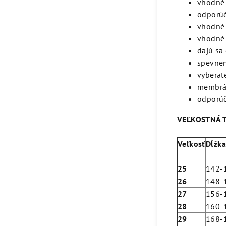
vhodné p
odporúč
vhodné 
vhodné 
dajú sa
spevnen
vyberat
membrán
odporúč
VEĽKOSTNÁ T
Veľkosť
Dĺžk
25
142-
26
148-
27
156-
28
160-
29
168-