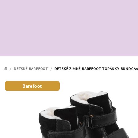
Prejsť
na
obsah
/
DETSKÉ BAREFOOT
/
DETSKÉ ZIMNÉ BAREFOOT TOPÁNKY BUNDGAA
DOMOV
Barefoot