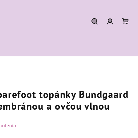
Hľadať
Prihláseni
Nák
koší
barefoot topánky Bundgaard
embránou a ovčou vlnou
notenia