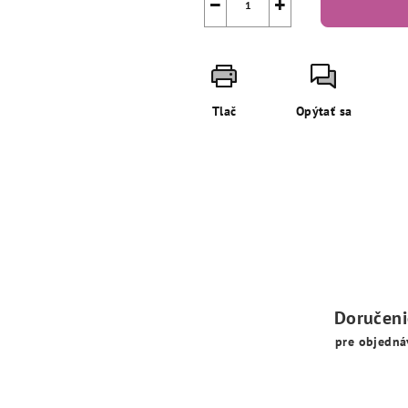
−
+
Tlač
Opýtať sa
Doručen
pre objedná