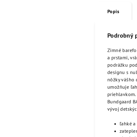
Popis
Podrobný 
Zimné barefo
a prstami, v
podrážku pod 
designu s n
nôžky vášho d
umožňuje ľah
priehlavkom. 
Bundgaard BAS
vývoj detskýc
ľahké a 
zateple