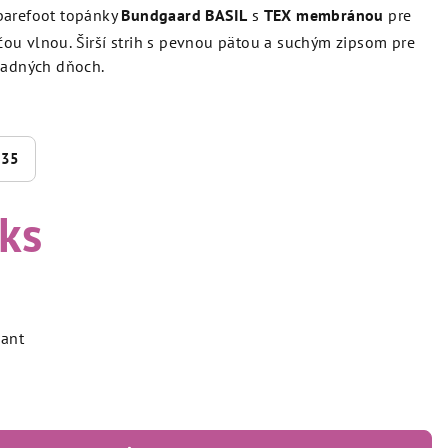
barefoot topánky
Bundgaard BASIL
s
TEX membránou
pre
ou vlnou. Širší strih s pevnou pätou a suchým zipsom pre
hladných dňoch.
35
 ks
iant